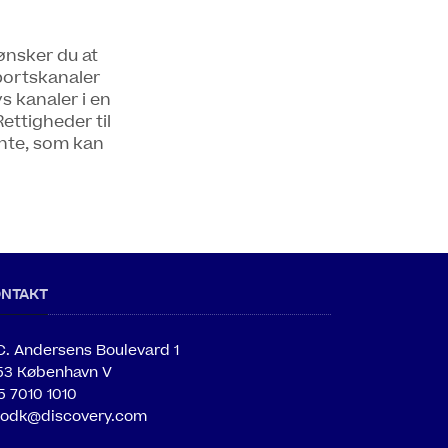
 ønsker du at
sportskanaler
s kanaler i en
Rettigheder til
ente, som kan
ONTAKT
C. Andersens Boulevard 1
53 København V
5 7010 1010
fodk@discovery.com