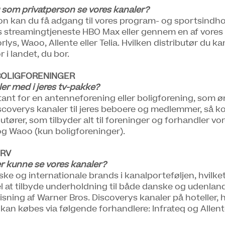
 som privatperson se vores kanaler?
n kan du få adgang til vores program- og sportsindh
es streamingtjeneste HBO Max eller gennem en af vore
rlys, Waoo, Allente eller Telia. Hvilken distributør du ka
 i landet, du bor.
BOLIGFORENINGER
ler med i jeres tv-pakke?
ant for en antenneforening eller boligforening, som øn
scoverys kanaler til jeres beboere og medlemmer, så ko
utører, som tilbyder alt til foreninger og forhandler vo
 og Waoo (kun boligforeninger).
ERV
r kunne se vores kanaler?
ke og internationale brands i kanalporteføljen, hvilke
el at tilbyde underholdning til både danske og udenla
visning af Warner Bros. Discoverys kanaler på hoteller,
 kan købes via følgende forhandlere: Infrateq og Allent