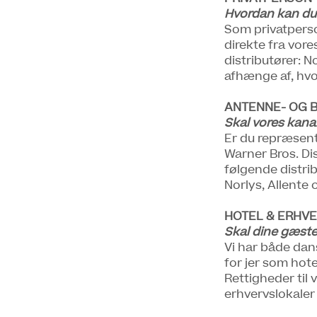
Hvordan kan du
Som privatperso
direkte fra vor
distributører: No
afhænge af, hvor
ANTENNE- OG 
Skal vores kana
Er du repræsent
Warner Bros. Di
følgende distrib
Norlys, Allente
HOTEL & ERHV
Skal dine gæste
Vi har både dans
for jer som hot
Rettigheder til 
erhvervslokaler