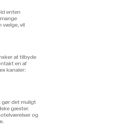
old enten
s mange
n vælge, vil
sker at tilbyde
ntakt en af
res kanaler:
t gør det muligt
ndske gæster.
 hotelværelser og
e.