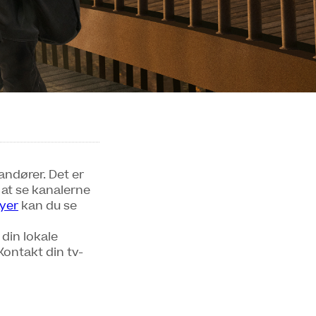
andører. Det er
 at se kanalerne
yer
kan du se
din lokale
Kontakt din tv-