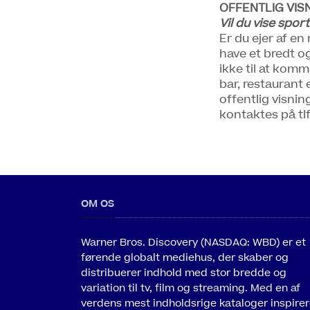
OFFENTLIG VIS
Vil du vise sport
Er du ejer af en
have et bredt og
ikke til at komm
bar, restaurant 
offentlig visni
kontaktes på tlf
OM OS
Warner Bros. Discovery (NASDAQ: WBD) er et
førende globalt mediehus, der skaber og
distribuerer indhold med stor bredde og
variation til tv, film og streaming. Med en af
verdens mest indholdsrige kataloger inspirer