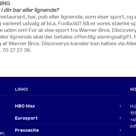
NING
 i din bar eller lignende?
 restaurant, bar, pub eller lignende, som viser sport, og
 varieret udvalg af bl.a. Fodbold? Så er vores stærke 
e uden om! For at vise sport fra Warner Bros. Discovery
eller lignende skal der betales offentlig visningsafgift. 
ng af Warner Bros. Discoverys kanaler kan købes via All
. 70 27 27 36.
LINKS
K
HBO Max
H.
15
Eurosport
+4
in
Pressesite
er,